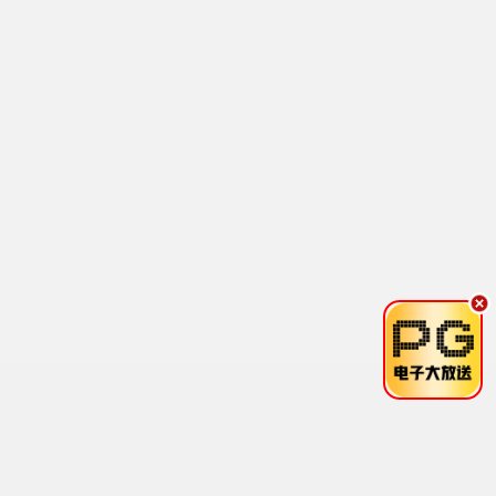
食尚玩家
更新至20260617
11
王牌对王牌第八季
已完结
12
越策越开心2011
已完结
13
闹着玩
更新至20260618期
14
WTO姐妹会
更新至20260618期
15
刘在锡的民宿法则
已完结
16
团结才能踢3
更新至04集
17
妻子的浪漫旅行3 秘密版
更新至第16集
18
最新动漫
国产动漫
日本动漫
港台动漫
欧美动漫
海外动漫
4.0
2.0