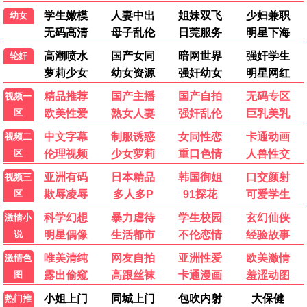
4.0
10.0
已完结
已完结
玩物们
白色巨塔
柳波芙·阿克肖诺娃,米洛斯·比柯维奇
唐泽寿明,江口洋介,黑木瞳
最新电影
动作片
喜剧片
爱情片
科幻片
剧情片
战争片
动画片
记录片