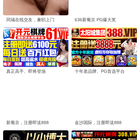
更新至HD
更新至HD
我当你兄弟
准备好了没2：我来了
文斯·沃恩,詹姆斯·麦斯登,艾莎·冈萨雷
萨玛拉·维文,凯瑟琳·纽顿,莎拉·米歇尔
同脸诡影
更新至HD
寐中行凶
更新至HD
诺曼底72小时
HD中字
开山人
HD国语
一出婚礼
HD国语
意外营救
HD国语