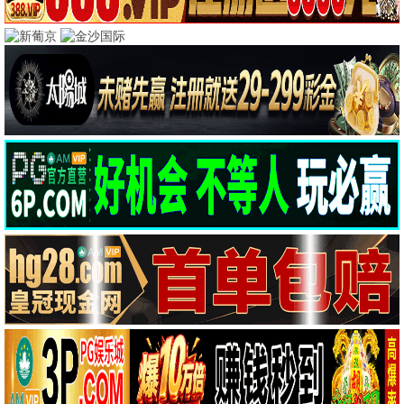
1.0
9.0
HD中字
更新至第04集
少女四大名捕
茗记
周诺,马莹莹,洪杉杉,祝昕愿,毛方圆,骆
精彩影片
3.0
4.0