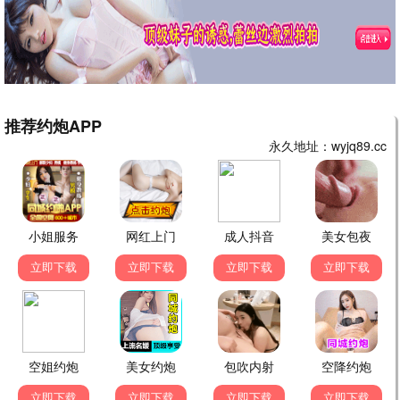
HD国语
HD国语
喜欢上"欠欠"的你
江湖格斗家
张天爱,海清,范明,鄂靖文,陈昊明,马天
周天阳,麦杉杉,赵志凌,杨舒米,王若菲
8.0
8.0