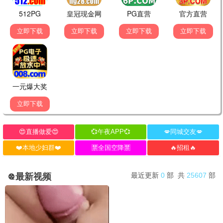
10.0
3.0
更新至HD
更新至HD
复仇看门犬
血色天堂
Chaney Morrow,韦斯·罗
精彩影片
6.0
1.0