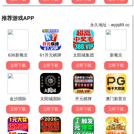
更新至HD
更新至HD
宇宙巨人：希曼崛起
人生开门红
尼古拉斯·加利齐纳,卡米拉·门德斯,伊德
常远,邓家佳,王耀庆,田雨,于洋,李宗恒
5.0
10.0
更新至HD
更新至HD
虎穴狼窝
精灵猎人
布兰卡·拉文,内斯托尔·坎蒂利亚纳
雷米·伊沙克,Norreen Ima