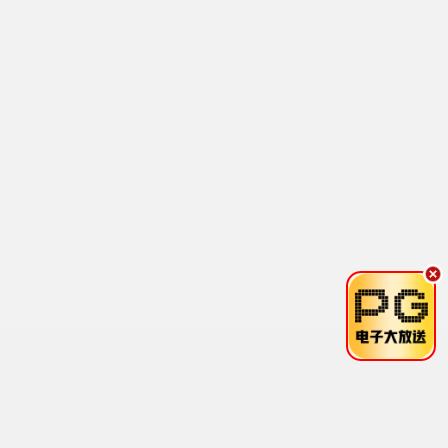
食尚玩家
更新至20260617
11
王牌对王牌第八季
已完结
12
越策越开心2011
已完结
13
闹着玩
更新至20260618期
14
WTO姐妹会
更新至20260618期
15
刘在锡的民宿法则
已完结
16
团结才能踢3
更新至04集
17
妻子的浪漫旅行3 秘密版
更新至第16集
18
最新动漫
国产动漫
日本动漫
港台动漫
欧美动漫
海外动漫
4.0
2.0