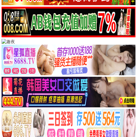
已完结
更新至第12集
弗兰·勒博维茨：假装我们在城市
团子们的使命
弗兰·勒博维茨,马丁·斯科塞斯
精彩影片
8.0
6.0