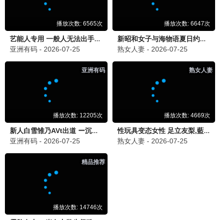
青春怒潮
HD
14
神奇数字马戏团：谢幕演出
HDTC中字
15
风暴之土
DVD
16
超萌时空宝贝
HD
17
玉子2017
HD
18
最新电视剧
国产剧
香港剧
韩国剧
欧美剧
台湾剧
日本剧
泰国剧
海外剧
2.0
9.0