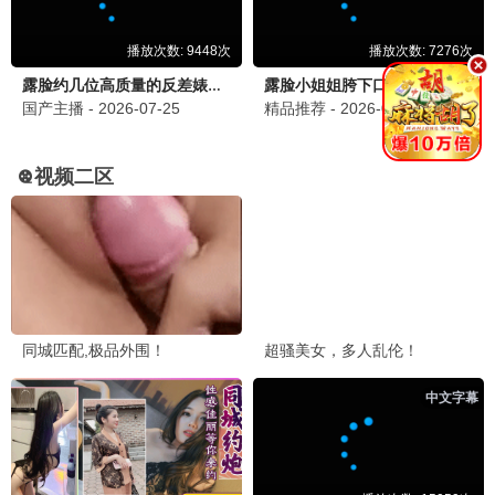
10.0
7.0
更新至03集
更新至10集
我的相抵日记
大叔再出招
志水彩乃,洼冢爱流,ゆめっち
申河均,吴正世,许成泰
3.0
9.0