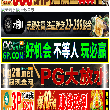
1.0
9.0
HD中字
更新至第04集
少女四大名捕
茗记
周诺,马莹莹,洪杉杉,祝昕愿,毛方圆,骆
精彩影片
3.0
4.0