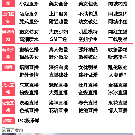
7.0
1.0
TC中字
更新至第373期
孤军突围
美食新闻报道
科林·汉克斯,斯科特·伊斯特伍德,安洁纽
黄婉曼,蔡雪莹,倪嘉雯,黄嘉雯,廖慧仪
9.0
5.0