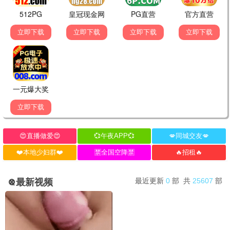
10.0
3.0
更新至HD
更新至HD
复仇看门犬
血色天堂
Chaney Morrow,韦斯·罗
精彩影片
6.0
1.0