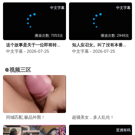
更新至01集
更新至14集
迷失之光
特别输送
Aomstin Thakrit Patt
陈龙,林保怡,周海媚,韦力,甄锡,何杜娟
四大元素之风之恋歌
更新至06集
偿还
更新至04集
新进职员姜会长
更新至07集
行医道
更新至06集
妻本善良
更新至13集
心间错
全22集
炽夏
更新至11集
似火年华
全24集
哥哥的心动Moo
更新至第07集
欠你的那场婚礼
已完结