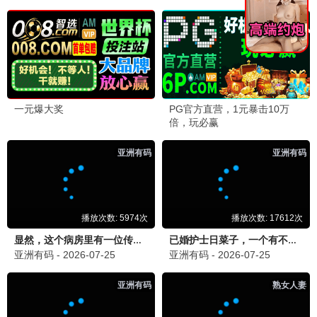
后室
更新至HD
1
不良侦探：食物链
HD中字
2
跟着书本去旅行
更新至20260619期
3
杀出个未来
HD中字
4
触不到的恋人
已完结
5
集中营血泪
HD
6
毛驴县令之大事小情
HD国语
7
想吹口哨我就吹
HD
8
你在山顶的那一边
HD中字
9
夜之片鳞
HD
10
蜡笔小新：风起云涌！我的宇宙公主
HD
11
孟买之恋
HD
12
西西里人
HD
13